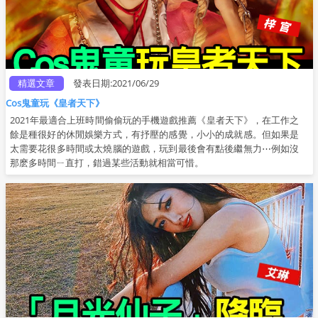
精選文章
發表日期:2021/06/29
Cos鬼童玩《皇者天下》
2021年最適合上班時間偷偷玩的手機遊戲推薦《皇者天下》，在工作之
餘是種很好的休閒娛樂方式，有抒壓的感覺，小小的成就感。但如果是
太需要花很多時間或太燒腦的遊戲，玩到最後會有點後繼無力⋯例如沒
那麽多時間ㄧ直打，錯過某些活動就相當可惜。