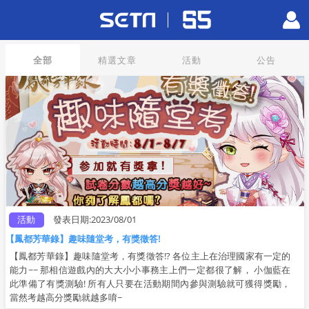
全部
精選文章
活動
公告
活動
發表日期:2023/08/01
【鳳都芳華錄】趣味隨堂考，有獎徵答!
【鳳都芳華錄】趣味隨堂考，有獎徵答!? 各位主上在治理國家有一定的
能力~~ 那相信遊戲內的大大小小事務主上們一定都很了解， 小伽藍在
此準備了有獎測驗! 所有人只要在活動期間內參與測驗就可獲得獎勵，
當然考越高分獎勵就越多唷~