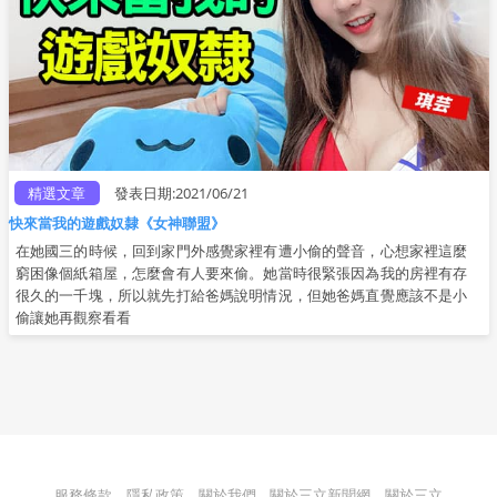
精選文章
發表日期:2021/06/21
快來當我的遊戲奴隸《女神聯盟》
在她國三的時候，回到家門外感覺家裡有遭小偷的聲音，心想家裡這麼
窮困像個紙箱屋，怎麼會有人要來偷。她當時很緊張因為我的房裡有存
很久的一千塊，所以就先打給爸媽說明情況，但她爸媽直覺應該不是小
偷讓她再觀察看看
服務條款
隱私政策
關於我們
關於三立新聞網
關於三立