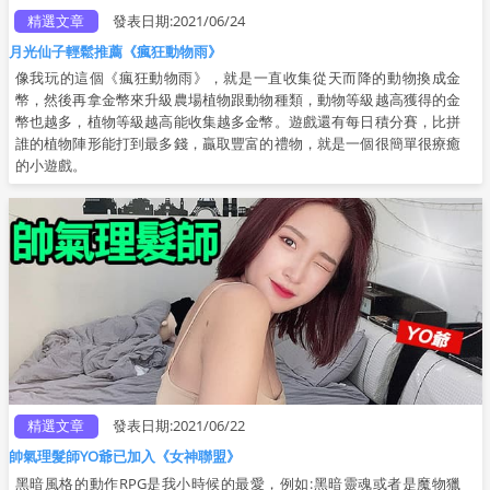
精選文章
發表日期:2021/06/24
月光仙子輕鬆推薦《瘋狂動物雨》
像我玩的這個《瘋狂動物雨》，就是一直收集從天而降的動物換成金
幣，然後再拿金幣來升級農場植物跟動物種類，動物等級越高獲得的金
幣也越多，植物等級越高能收集越多金幣。遊戲還有每日積分賽，比拼
誰的植物陣形能打到最多錢，贏取豐富的禮物，就是一個很簡單很療癒
的小遊戲。
精選文章
發表日期:2021/06/22
帥氣理髮師YO爺已加入《女神聯盟》
黑暗風格的動作RPG是我小時候的最愛，例如:黑暗靈魂或者是魔物獵