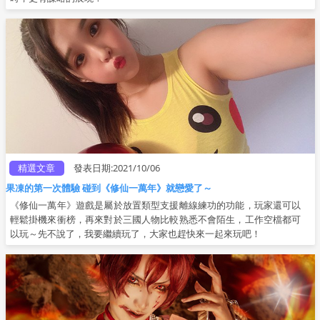
精選文章
發表日期:2021/10/06
果凍的第一次體驗 碰到《修仙一萬年》就戀愛了～
《修仙一萬年》遊戲是屬於放置類型支援離線練功的功能，玩家還可以
輕鬆掛機來衝榜，再來對於三國人物比較熟悉不會陌生，工作空檔都可
以玩～先不說了，我要繼續玩了，大家也趕快來一起來玩吧！