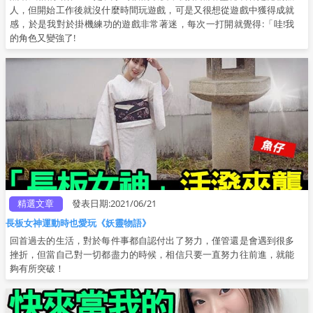
人，但開始工作後就沒什麼時間玩遊戲，可是又很想從遊戲中獲得成就
感，於是我對於掛機練功的遊戲非常著迷，每次一打開就覺得:「哇!我
的角色又變強了!
精選文章
發表日期:2021/06/21
長板女神運動時也愛玩《妖靈物語》
回首過去的生活，對於每件事都自認付出了努力，僅管還是會遇到很多
挫折，但當自己對一切都盡力的時候，相信只要一直努力往前進，就能
夠有所突破！