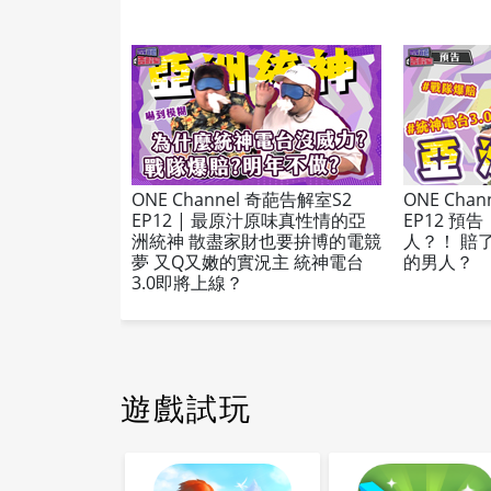
ONE Channel 奇葩告解室S2
ONE Cha
EP12 | 最原汁原味真性情的亞
EP12 預
洲統神 散盡家財也要拚博的電競
人？！ 賠
夢 又Q又嫩的實況主 統神電台
的男人？
3.0即將上線？
遊戲試玩