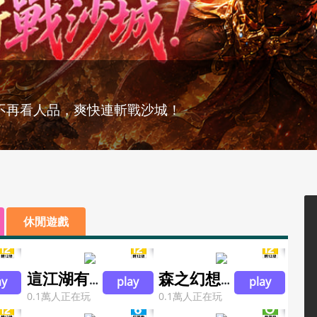
藏
蒼穹》，重現經典劇情。
休閒遊戲
這江湖有毒
森之幻想曲
ay
play
play
0.1萬人正在玩
0.1萬人正在玩