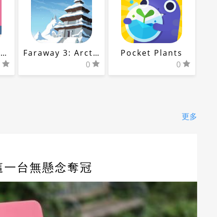
像素男友 (點陣之戀)
Faraway 3: Arctic Escape
Pocket Plants
0
0
更多
！這一台無懸念奪冠