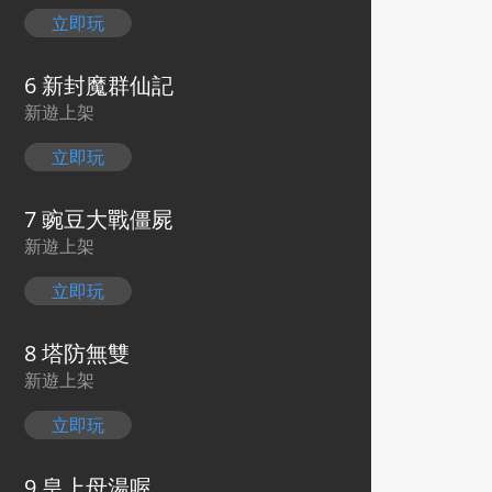
立即玩
6 新封魔群仙記
新遊上架
立即玩
7 豌豆大戰僵屍
新遊上架
立即玩
8 塔防無雙
新遊上架
立即玩
9 皇上母湯喔