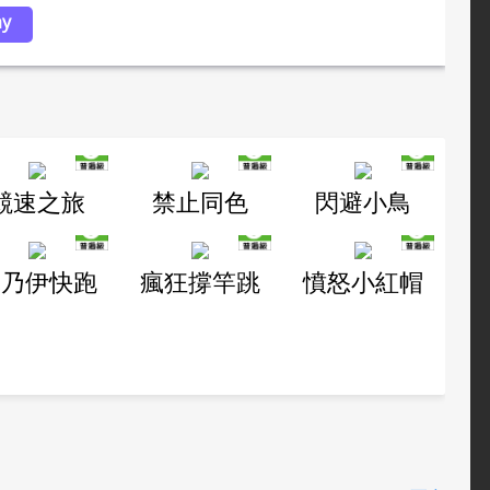
ay
競速之旅
禁止同色
閃避小鳥
木乃伊快跑
瘋狂撐竿跳
憤怒小紅帽