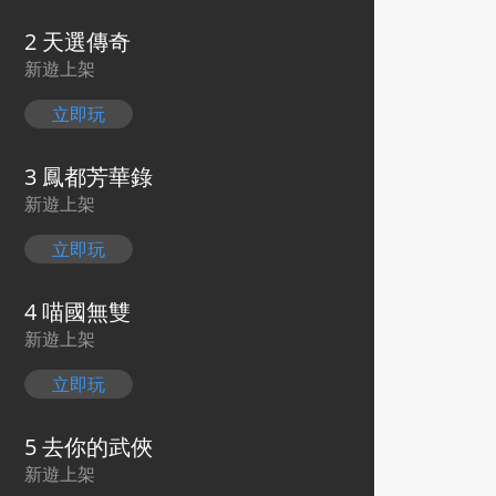
2 天選傳奇
新遊上架
立即玩
3 鳳都芳華錄
新遊上架
立即玩
4 喵國無雙
新遊上架
立即玩
5 去你的武俠
新遊上架