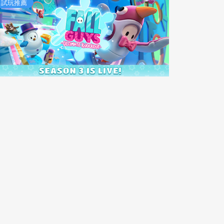
試玩推薦
E Channel 奇葩告解室S2
ONE Channel 奇葩告解室S2
11 預告 | 郭鬼鬼發明新運動I
EP10 | 孫生200萬轉戰OO行
？雪乳戰神也想打拳上！？
業？！ 感性Boy只是喜歡表演啦
遇到理性酷炫就像猛毒互利共生
下次下冰雹代表反骨吵架了？