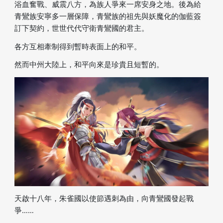
浴血奮戰、威震八方，為族人爭來一席安身之地。後為給
青鸞族安寧多一層保障，青鸞族的祖先與妖魔化的伽藍簽
訂下契約，世世代代守衛青鸞國的君主。
各方互相牽制得到暫時表面上的和平。
然而中州大陸上，和平向來是珍貴且短暫的。
天啟十八年，朱雀國以使節遇刺為由，向青鸞國發起戰
爭……