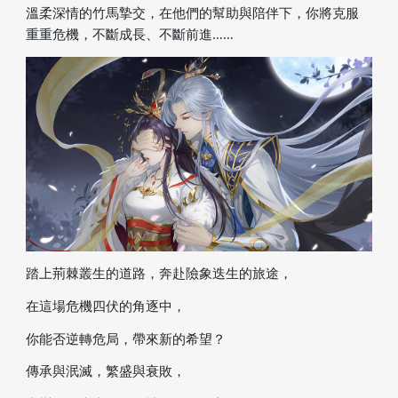
溫柔深情的竹馬摯交，在他們的幫助與陪伴下，你將克服
重重危機，不斷成長、不斷前進……
踏上荊棘叢生的道路，奔赴險象迭生的旅途，
在這場危機四伏的角逐中，
你能否逆轉危局，帶來新的希望？
傳承與泯滅，繁盛與衰敗，