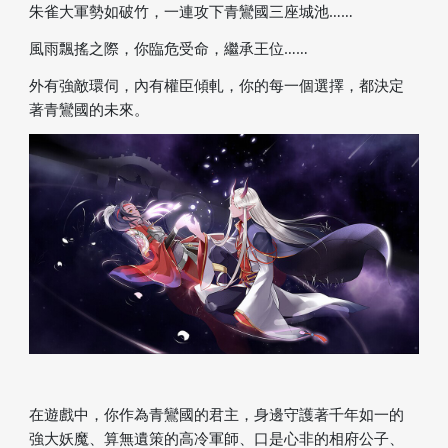
朱雀大軍勢如破竹，一連攻下青鸞國三座城池……
風雨飄搖之際，你臨危受命，繼承王位……
外有強敵環伺，內有權臣傾軋，你的每一個選擇，都決定
著青鸞國的未來。
在遊戲中，你作為青鸞國的君主，身邊守護著千年如一的
強大妖魔、算無遺策的高冷軍師、口是心非的相府公子、