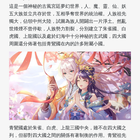
這是一個神秘的古風宮廷夢幻世界，人、魔、靈、仙、妖
五大族並立共存於世，互相爭奪世界的統治權。人族祖先
獨大，佔領中州大陸，試圖為族人開闢出一片淨土。然亂
世烽煙不曾停歇，人族勢力割裂，分別建立了朱雀國、白
虎國、上龍國以及處於幻海中十分神秘的玄武國，四大國
周圍還分佈著包括青鸞國在內的許多附屬小國。
青鸞國處於朱雀、白虎、上龍三國中央，雖不在四大國之
列，但卻對四大國之間的關係有著制衡的作用。青鸞祖先