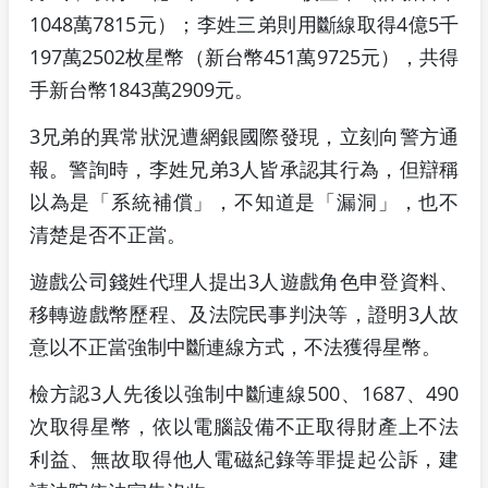
1048萬7815元）；李姓三弟則用斷線取得4億5千
197萬2502枚星幣（新台幣451萬9725元），共得
手新台幣1843萬2909元。
3兄弟的異常狀況遭網銀國際發現，立刻向警方通
報。警詢時，李姓兄弟3人皆承認其行為，但辯稱
以為是「系統補償」，不知道是「漏洞」，也不
清楚是否不正當。
遊戲公司錢姓代理人提出3人遊戲角色申登資料、
移轉遊戲幣歷程、及法院民事判決等，證明3人故
意以不正當強制中斷連線方式，不法獲得星幣。
檢方認3人先後以強制中斷連線500、1687、490
次取得星幣，依以電腦設備不正取得財產上不法
利益、無故取得他人電磁紀錄等罪提起公訴，建