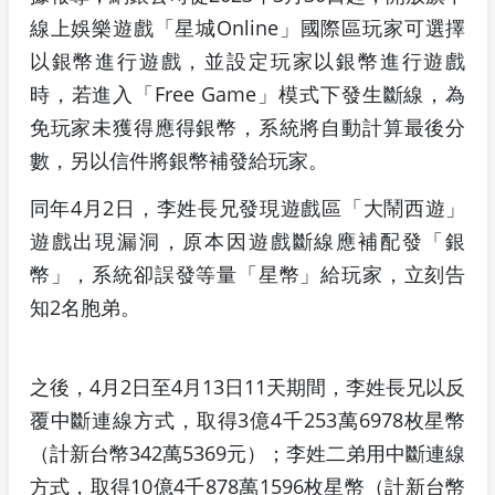
線上娛樂遊戲「星城Online」國際區玩家可選擇
以銀幣進行遊戲，並設定玩家以銀幣進行遊戲
時，若進入「Free Game」模式下發生斷線，為
免玩家未獲得應得銀幣，系統將自動計算最後分
數，另以信件將銀幣補發給玩家。
同年4月2日，李姓長兄發現遊戲區「大鬧西遊」
遊戲出現漏洞，原本因遊戲斷線應補配發「銀
幣」，系統卻誤發等量「星幣」給玩家，立刻告
知2名胞弟。
之後，4月2日至4月13日11天期間，李姓長兄以反
覆中斷連線方式，取得3億4千253萬6978枚星幣
（計新台幣342萬5369元）；李姓二弟用中斷連線
方式，取得10億4千878萬1596枚星幣（計新台幣