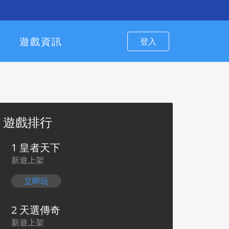
遊戲資訊
登入
遊戲排行
1 皇者天下
新遊上架
立即玩
2 天選傳奇
新遊上架