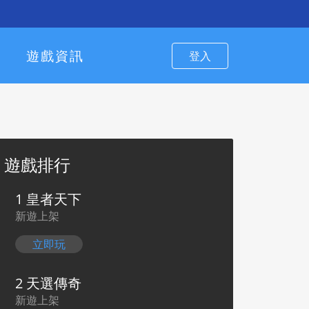
遊戲資訊
登入
遊戲排行
1 皇者天下
新遊上架
立即玩
2 天選傳奇
新遊上架