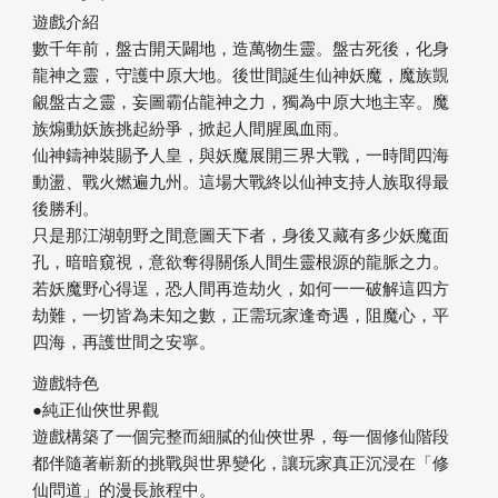
遊戲介紹
數千年前，盤古開天闢地，造萬物生靈。盤古死後，化身
龍神之靈，守護中原大地。後世間誕生仙神妖魔，魔族覬
覦盤古之靈，妄圖霸佔龍神之力，獨為中原大地主宰。魔
族煽動妖族挑起紛爭，掀起人間腥風血雨。
仙神鑄神裝賜予人皇，與妖魔展開三界大戰，一時間四海
動盪、戰火燃遍九州。這場大戰終以仙神支持人族取得最
後勝利。
只是那江湖朝野之間意圖天下者，身後又藏有多少妖魔面
孔，暗暗窺視，意欲奪得關係人間生靈根源的龍脈之力。
若妖魔野心得逞，恐人間再造劫火，如何一一破解這四方
劫難，一切皆為未知之數，正需玩家逢奇遇，阻魔心，平
四海，再護世間之安寧。
遊戲特色
●純正仙俠世界觀
遊戲構築了一個完整而細膩的仙俠世界，每一個修仙階段
都伴隨著嶄新的挑戰與世界變化，讓玩家真正沉浸在「修
仙問道」的漫長旅程中。