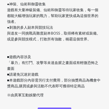
●神裝、仙術和御靈收集
遊戲有大量神級裝備、仙術和御靈等待玩家收集，每一個
都能大幅增強玩家的戰力，幫助玩家更快成為這個世界的
強者。
●刺激的多人副本與競技玩法
與道友一同挑戰高難度副本BOSS，取得稀有素材或裝備。
或是參與競技模式，打敗所有強敵，稱霸這個世界。
■遊戲內容涉及
「暴力」有打鬥、攻擊等未達血腥之畫面或有輕微恐怖之
畫面
■請避免沉迷於遊戲
■本遊戲部分內容需另行支付費用，部分抽獎商品為機會中
獎商品,購買或參與活動不代表即可獲得特定商品
※由異軍互動娛樂代理